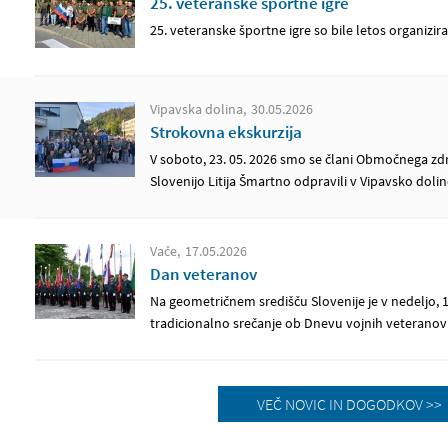
25. veteranske športne igre
25. veteranske športne igre so bile letos organizir
Vipavska dolina
30.05.2026
Strokovna ekskurzija
V soboto, 23. 05. 2026 smo se člani Območnega zd
Slovenijo Litija Šmartno odpravili v Vipavsko dolin
Vače
17.05.2026
Dan veteranov
Na geometričnem središču Slovenije je v nedeljo, 
tradicionalno srečanje ob Dnevu vojnih veteranov
VEČ NOVIC IN DOGODKOV >>