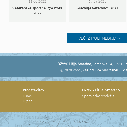
11.06.2022
17.07.2021
Veteranske športne igre Izola
Srečanje veteranov 2021
2022
VEČ IZ MULTIMEDIJE>>
OZVVS Litija-Šmartno
, Jerebova 14, 1270 Li
© 2020 ZVVS, Vse pravice pridržane!
Avt
Predstavitev
OZVVS Litija-Šmartno
O nas
Spominska obeležja
Organi