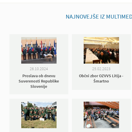
NAJNOVEJŠE IZ MULTIMED
26.10.2024
25.02.2023
Proslava ob dnevu
Občni zbor OZVVS Litija -
Suverenosti Republike
Šmartno
Slovenije